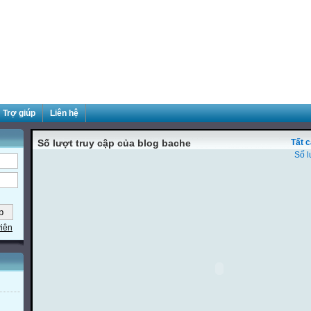
Trợ giúp
Liên hệ
Số lượt truy cập của blog bache
Tất 
Số l
viên