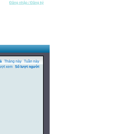
Đăng nhập / Đăng ký
cả
Tháng này
Tuần này
ượt xem
Số lượt người