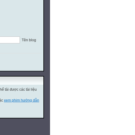
Tên blog
ể tải được các tài liệu
oặc
xem phim hướng dẫn