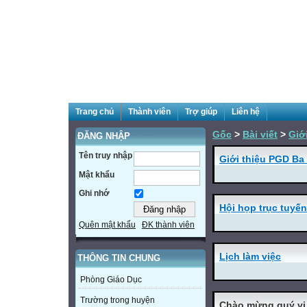
Trang chủ
Thành viên
Trợ giúp
Liên hệ
Gốc
>
Bài viết
>
Giớ
ĐĂNG NHẬP
Tên truy nhập
Giới thiệu PGD Ba
Mật khẩu
Ghi nhớ
Hội họp trục tuyến
Quên mật khẩu
ĐK thành viên
Lịch làm việc
THÔNG TIN CHUNG
Phòng Giáo Dục
Trường trong huyện
Chào mừng quý vị đ