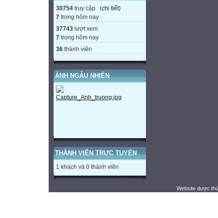
30754
truy cập (
chi tiết
)
7
trong hôm nay
37743
lượt xem
7
trong hôm nay
36
thành viên
ẢNH NGẪU NHIÊN
THÀNH VIÊN TRỰC TUYẾN
1 khách và 0 thành viên
Website được th